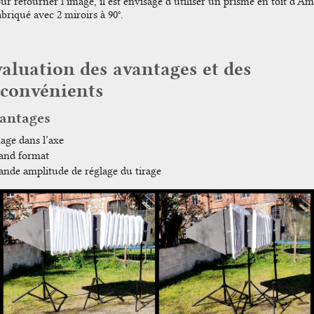
ur retourner l’image, il est envisagé d’utiliser un prisme en toit d’Am
abriqué avec 2 miroirs à 90°.
aluation des avantages et des
nconvénients
antages
age dans l’axe
and format
ande amplitude de réglage du tirage