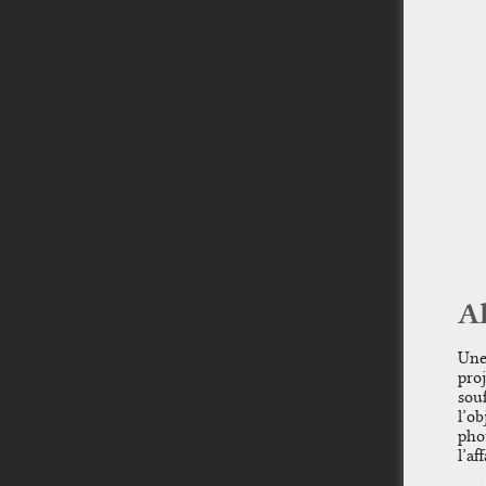
A
Une
proj
souf
l’o
pho
l’af