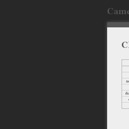
Came
C
n
di