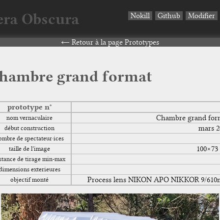
ra Obscura
Nokill
Github
Modifier
Retour à la page Prototypes
hambre grand format
prototype n°
Chambre grand for
nom vernaculaire
mars 2
début construction
ombre de spectateur·ices
100×73
taille de l’image
stance de tirage min-max
dimensions exterieures
Process lens NIKON APO NIKKOR 9/61
objectif monté