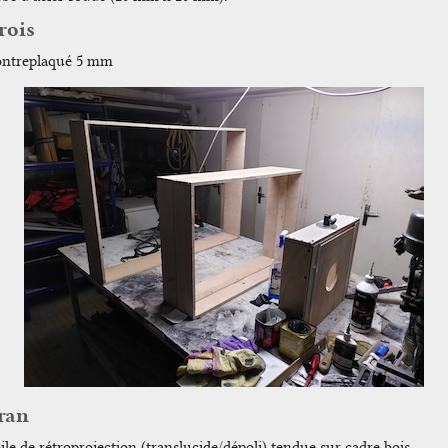
rois
ntreplaqué 5 mm
ran
ile de rétroprojection (translucide/dépoli) tendue sur cadre bois