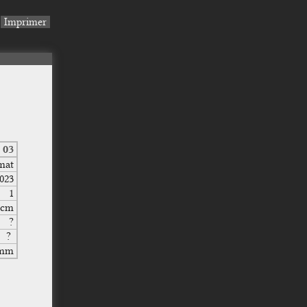
Imprimer
03
mat
023
1
 cm
?
?
0mm