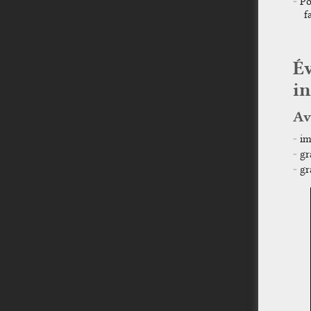
Po
f
Év
i
Av
im
gr
gr