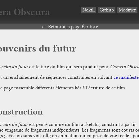
ra Obscura
Nokill
Github
Modifier
Retour à la page Écriture
ouvenirs du futur
enirs du futur
est le titre du film qui sera produit pour
Camera Obscu
st un enchaînement de séquences construites en suivant
ce manifeste
e page rassemble différents éléments liés à l’écriture de ce film.
onstruction
enirs du futur
est pensé comme un film à sketchs, construit à partir
ne vingtaine de fragments indépendants. Les fragments sont courts o
s ; avec ou sans voix off ; en animation ou en prise de vue réelle ; po