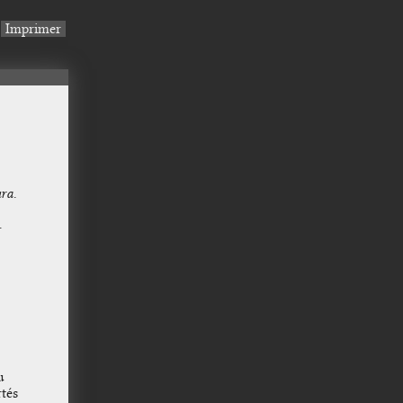
Imprimer
ra
.
.
u
rtés