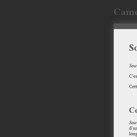
Came
S
Souv
C’e
Cett
C
Souv
d’u
long