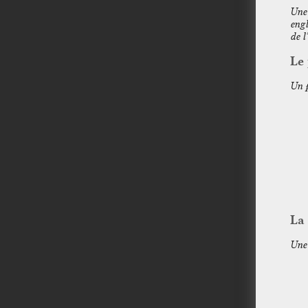
Une 
engl
de l
Le
Un p
La
Une 