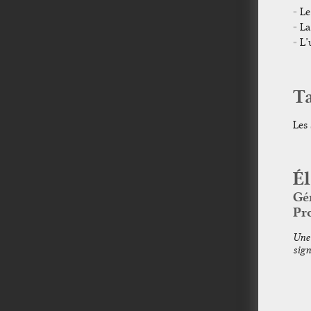
Le
La
L’
T
Les 
É
Gé
Pr
Une 
sign