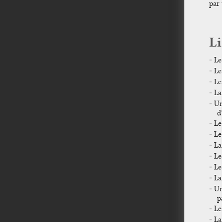
par 
Li
Le
Le
Le
La
Un
d
Le
Le
La
Le
Le
La
Un
p
Le
La