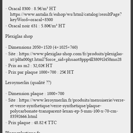
Oracal 8300 : 8.5€/m² HT
https://www.antalis.fr/eshop/ws/html/catalog/resultPage?
keyWord=oracal+8300
Oracal noir 631 : 5.80€/m² HT
Plexiglas shop
Dimensions 2050×1520 (4×1025×760)
Site : https://www.plexiglas-shop.com/fr/produits/plexiglas-
xt/pl0a000gt.html?force_sid=phuaot8ppp4ll38091l458mo28
Prix au m2 : 32,02€ HT
Prix par plaque 1000×700 : 25€ HT
Leroymerlin (qualité ??)
Dimension plaque : 1000×700
Site : https://www.leroymerlin.fr/produits/menuiserie/verre-
et-verre-synthetique/verre-synthetique/plaque-
polycarbonate-transparent-lexan-ep-3-mm-100-x-70-cm-
83592666.html
Prix plaque : 48.82 € TTC
Plaqueplastique.fr