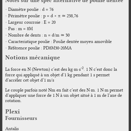
Notes sur une spec alternative de poulie dentée
Diamètre poulie : d = 76
Périmètre poulie : p = d × π ≃ 238,76
Largeur courroie : E = 20
Pas : m = 8M
Nombre de dents : n = d/m ≃ 30
Caracteristique poulie : Poulie dentée moyeu amovible
Référence poulie : PD8M30-20MA
Notions mécanique
-2
La force en N (Newton) c’est des kg·m·s
. 1 N c’est donc la
force qui appliqué à un objet d’1 kg pendant 1 s permet
d’accéler cet objet d’1 m/s
Le couple parfois noté Nm en fait c’est des N·m. 1 N·m permet
d’appliquer une force de 1 N à un objet situé à 1 m de l’axe de
rotation.
Plexi
Fournisseurs
Antalis