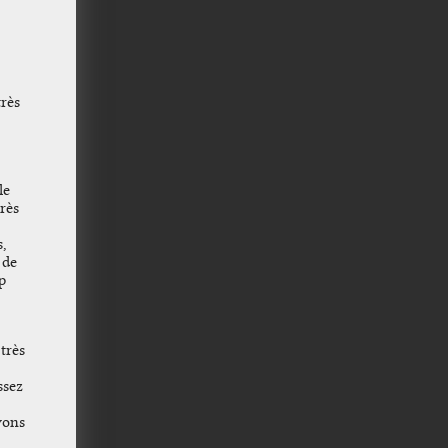
très
le
rès
s,
 de
p
très
ssez
vons