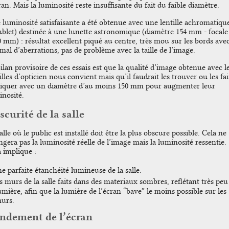
ran. Mais la luminosité reste insuffisante du fait du faible diamètre.
 luminosité satisfaisante a été obtenue avec une lentille achromatiqu
ublet) destinée à une lunette astronomique (diamètre 154 mm - focale
 mm) : résultat excellent piqué au centre, très mou sur les bords ave
mal d’aberrations, pas de problème avec la taille de l’image.
ilan provisoire de ces essais est que la qualité d’image obtenue avec l
illes d’opticien nous convient mais qu’il faudrait les trouver ou les fai
riquer avec un diamètre d’au moins 150 mm pour augmenter leur
inosité.
scurité de la salle
alle où le public est installé doit être la plus obscure possible. Cela ne
gera pas la luminosité réelle de l’image mais la luminosité ressentie.
 implique :
e parfaite étanchéité lumineuse de la salle.
s murs de la salle faits dans des materiaux sombres, reflétant très peu
umière, afin que la lumière de l’écran “bave” le moins possible sur les
urs.
ndement de l’écran