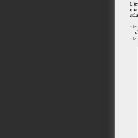
L’im
qual
solu
le
s
le