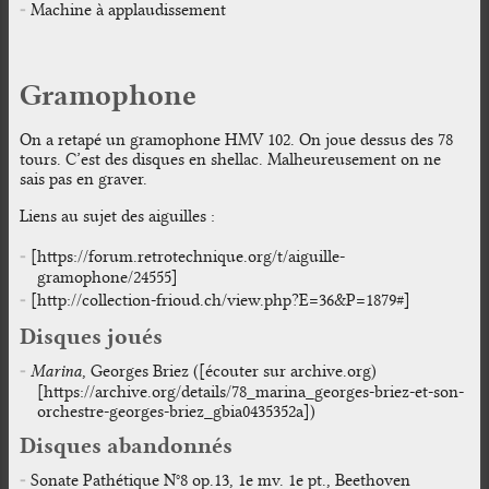
Machine à applaudissement
Gramophone
On a retapé un gramophone HMV 102. On joue dessus des 78
tours. C’est des disques en shellac. Malheureusement on ne
sais pas en graver.
Liens au sujet des aiguilles :
[https://forum.retrotechnique.org/t/aiguille-
gramophone/24555]
[http://collection-frioud.ch/view.php?E=36&P=1879#]
Disques joués
Marina
, Georges Briez ([écouter sur archive.org)
[https://archive.org/details/78_marina_georges-briez-et-son-
orchestre-georges-briez_gbia0435352a])
Disques abandonnés
Sonate Pathétique N°8 op.13, 1e mv. 1e pt., Beethoven