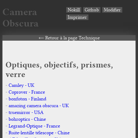
Camera
Nokill
Github
Modifier
Imprimer
Obscura
Retour à la page Technique
Optiques, objectifs, prismes,
verre
Camley - UK
Coprover - France
bonfoton - Finland
amazing camera obscura - UK
truemirror - USA
bohroptics - Chine
Legrand-Optique - France
Ruite-lentille télescope - Chine