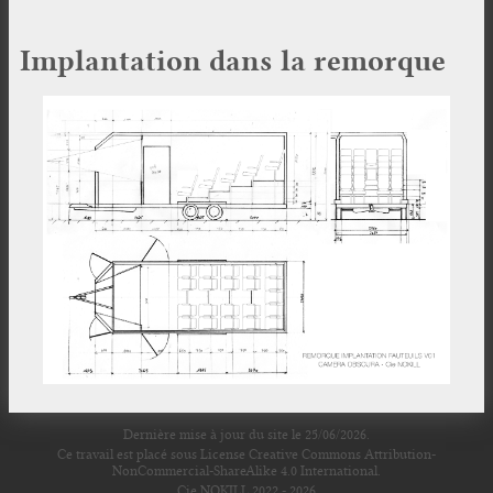
Implantation dans la remorque
Dernière mise à jour
du site le 25/06/2026.
Ce travail est placé sous
License Creative Commons Attribution-
NonCommercial-ShareAlike 4.0 International
.
Cie NOKILL
2022 - 2026