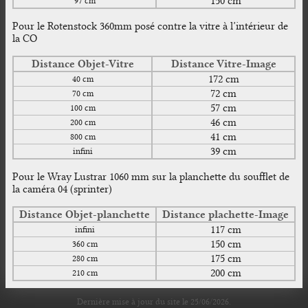
150 cm
97 cm
Pour le Rotenstock 360mm posé contre la vitre à l’intérieur de
la CO
Distance Objet-Vitre
Distance Vitre-Image
172 cm
40 cm
72 cm
70 cm
57 cm
100 cm
46 cm
200 cm
41 cm
800 cm
39 cm
infini
Pour le Wray Lustrar 1060 mm sur la planchette du soufflet de
la caméra 04 (sprinter)
Distance Objet-planchette
Distance plachette-Image
117 cm
infini
150 cm
360 cm
175 cm
280 cm
200 cm
210 cm
Dernière mise à jour
du site le 25/06/2026.