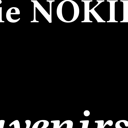
ie NOKI
venir