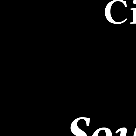
C
Sou