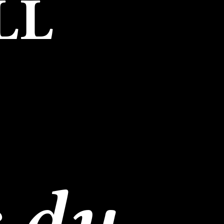
LL
s du