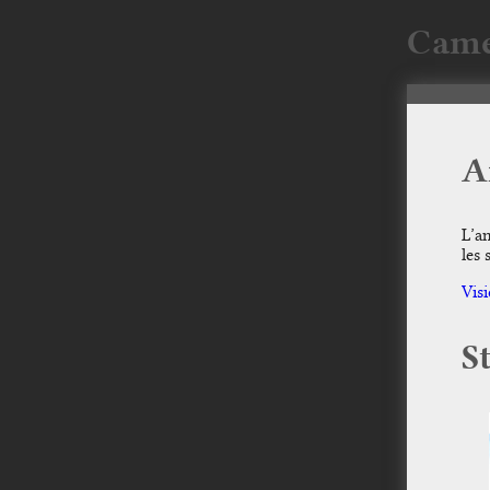
Came
A
L’a
les 
Vis
S