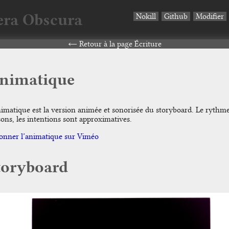
ra Obscura
Nokill
Github
Modifier
Retour à la page Écriture
nimatique
nimatique est la version animée et sonorisée du storyboard. Le rythme
sons, les intentions sont approximatives.
ionner l’animatique sur Viméo
toryboard